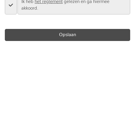
Ik heb
het reglement
gelezen en ga hiermee
akkoord.
Opslaan