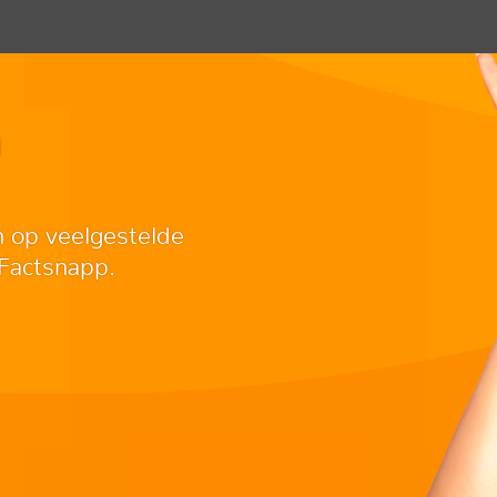
n
n op veelgestelde
 Factsnapp.