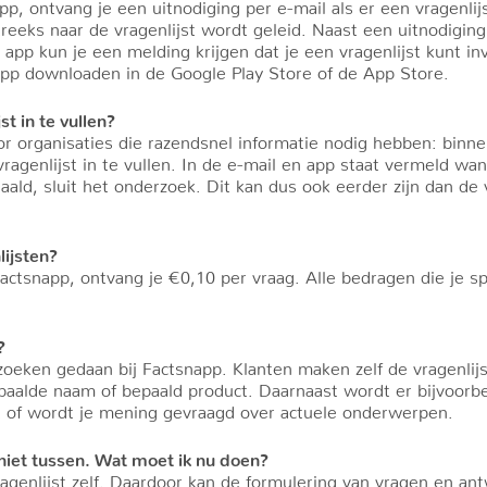
p, ontvang je een uitnodiging per e-mail als er een vragenlijs
tstreeks naar de vragenlijst wordt geleid. Naast een uitnodigin
pp kun je een melding krijgen dat je een vragenlijst kunt inv
app downloaden in de Google Play Store of de App Store.
st in te vullen?
r organisaties die razendsnel informatie nodig hebben: binne
agenlijst in te vullen. In de e-mail en app staat vermeld wann
ald, sluit het onderzoek. Dit kan dus ook eerder zijn dan de
lijsten?
 Factsnapp, ontvang je €0,10 per vraag. Alle bedragen die je s
?
oeken gedaan bij Factsnapp. Klanten maken zelf de vragenlij
aalde naam of bepaald product. Daarnaast wordt er bijvoor
 of wordt je mening gevraagd over actuele onderwerpen.
 niet tussen. Wat moet ik nu doen?
agenlijst zelf. Daardoor kan de formulering van vragen en an