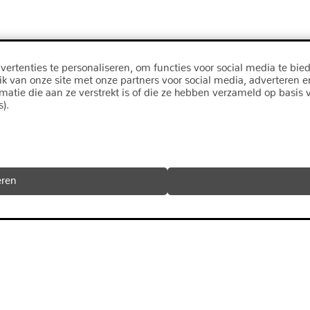
ertenties te personaliseren, om functies voor social media te bie
ik van onze site met onze partners voor social media, adverteren 
ie die aan ze verstrekt is of die ze hebben verzameld op basis v
).
eren
bezoek
Boermande
9723 DS 
Telefoon 