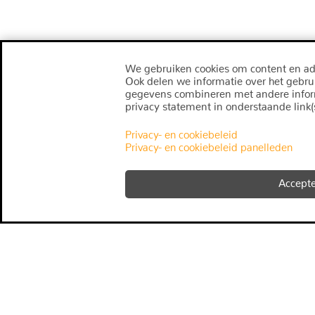
We gebruiken cookies om content en adv
Ook delen we informatie over het gebru
gegevens combineren met andere informat
privacy statement in onderstaande link(s
Privacy- en cookiebeleid
Privacy- en cookiebeleid panelleden
Accept
fact
snapp
algemene voorwaarden
panelleden reglement
panelleden privacy