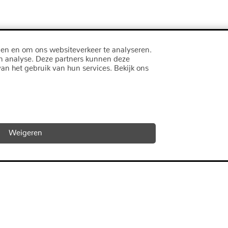
den en om ons websiteverkeer te analyseren.
en analyse. Deze partners kunnen deze
an het gebruik van hun services. Bekijk ons
Weigeren
adressen
straat 25
Nieuwe Gracht 3
Groningen
2011 NB Haarlem
050-3171772
Telefoon 085-4018250