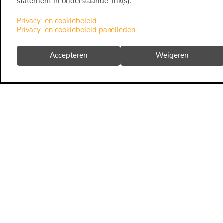
statement in onderstaande link(s).
Privacy- en cookiebeleid
Privacy- en cookiebeleid panelleden
Accepteren
Weigeren
fact
snapp
algemene voorwaarden
panelleden reglement
panelleden privacy
wachtwoord vergeten
uitschrijven
over ons
contact
disclaimer
privacy
veelgestelde klantvragen