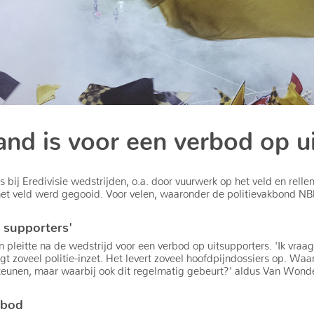
land is voor een verbod op u
 bij Eredivisie wedstrijden, o.a. door vuurwerk op het veld en rell
et veld werd gegooid. Voor velen, waaronder de politievakbond NBP
l supporters'
leitte na de wedstrijd voor een verbod op uitsupporters. 'Ik vraag
 zoveel politie-inzet. Het levert zoveel hoofdpijndossiers op. Wa
steunen, maar waarbij ook dit regelmatig gebeurt?' aldus Van Wond
rbod