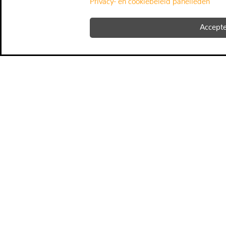
Privacy- en cookiebeleid panelleden
Accept
fact
snapp
algemene voorwaarden
panelleden reglement
panelleden privacy
wachtwoord vergeten
uitschrijven
over ons
contact
disclaimer
privacy
veelgestelde klantvragen
veelgestelde panellidvragen