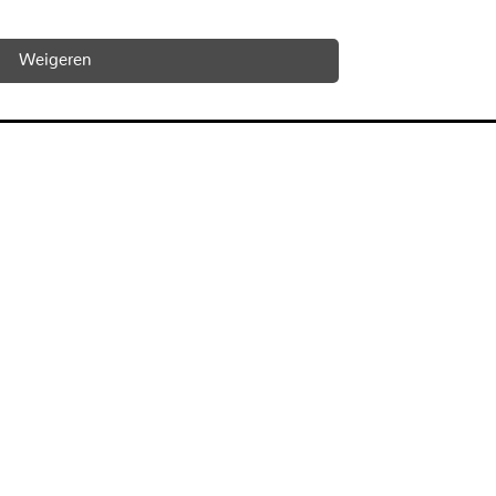
Weigeren
adressen
straat 25
Nieuwe Gracht 3
Groningen
2011 NB Haarlem
050-3171772
Telefoon 085-4018250