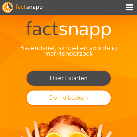
fact
snapp
Razendsnel, simpel en voordelig
marktonderzoek
Direct starten
Demo boeken